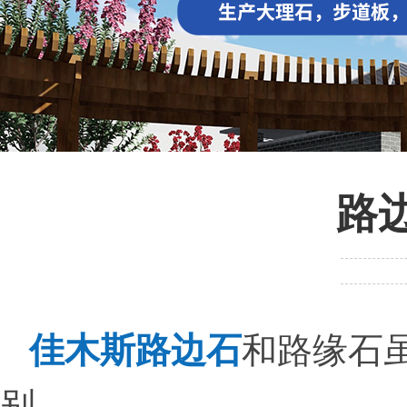
路
佳木斯路边石
和路缘石
别。