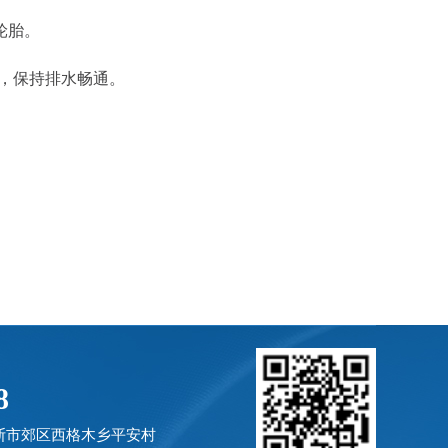
轮胎。
，保持排水畅通。
8
斯市郊区西格木乡平安村