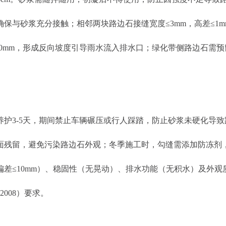
砂浆充分接触；相邻两块路边石接缝宽度≤3mm，高差≤1mm
m，形成反向坡度引导雨水流入排水口；绿化带侧路边石需预留泄水孔
3-5天，期间禁止车辆碾压或行人踩踏，防止砂浆未硬化导致
残留，避免污染路边石外观；冬季施工时，勾缝需添加防冻剂
差≤10mm）、稳固性（无晃动）、排水功能（无积水）及外观
2008）要求。