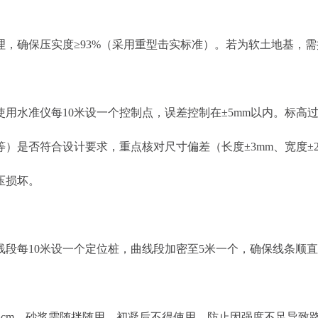
确保压实度≥93%（采用重型击实标准）。若为软土地基，需换
水准仪每10米设一个控制点，误差控制在±5mm以内。标高
符合设计要求，重点核对尺寸偏差（长度±3mm、宽度±2mm
压损坏。
每10米设一个定位桩，曲线段加密至5米一个，确保线条顺直
3cm。砂浆需随拌随用，初凝后不得使用，防止因强度不足导致