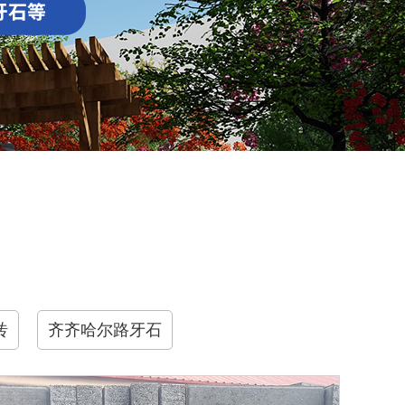
砖
齐齐哈尔路牙石